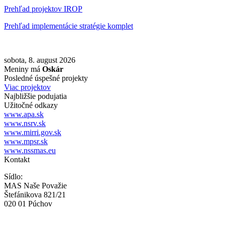
Prehľad projektov IROP
Prehľad implementácie stratégie komplet
sobota, 8. august 2026
Meniny má
Oskár
Posledné úspešné projekty
Viac projektov
Najbližšie podujatia
Užitočné odkazy
www.apa.sk
www.nsrv.sk
www.mirri.gov.sk
www.mpsr.sk
www.nssmas.eu
Kontakt
Sídlo:
MAS Naše Považie
Štefánikova 821/21
020 01 Púchov