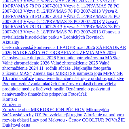
2007-2013
Výzva č. 9/PRV/MAS 78 PO 2007-2013
Výzva č.
10/PRV/MAS 78 PO 2007-2013
Výzva č. 11/PRV/MAS 78 PO
2007-2013
Výzva č. 12/PRV/MAS 78 PO 2007-2013
Výzva č.
13/PRV/MAS 78 PO 2007-2013
Výzva č. 14/PRV/MAS 78 PO
2007-2013
Výzva č. 15/PRV/MAS 78 PO 2007-2013
Výzva č.
16/PRV/MAS 78 PO 2007-2013
Výzva č. 17/PRV/MAS 78 PO
2007-2013
Výzva č. 18/PRV/MAS 78 PO 2007-2013
Obnova a
revitalizácia historického parku v Lednických Rovniach
Aktuality
Česko-slovenská konferencia LEADER road 2026
ZÁHRADKÁR
2026
NAJKRAJŠIA FOTOGRAFIA Z ÚZEMIA MAS 2026
Celoslovenské dni poľa 2026
Stretnutie potravinárov na MASke
Valné zhromaždenie 2026
Valné zhromaždenie 2025
Valné
zhromaždenie 2024
11. ročník súťaže „Najkrajšia fotografia
z územia MAS“
Zmena loga MIRRI SR namiesto loga MPRV SR
10. ročník súťaže
Inovatívne finančné nástroje v pôdohospodárstve
Podpora vzdelávania mladých farmárov v oblasti chovu včiel a
produkcie medu z liečivých rastlín
Oznámenie o poskytnutí
nenávratného finančného príspevku
Fotosúťaž
Kontakt
Združenia
Združenie obcí MIKROREGIÓN PÚCHOV
Mikroregión
Strážovské vrchy
OZ Pre vzdelanejší región
Združenie na podporu
rozvoja oblasti Lazy pod Makytou - Čertov
COOLTUR POVAŽIE
Dukátová cesta