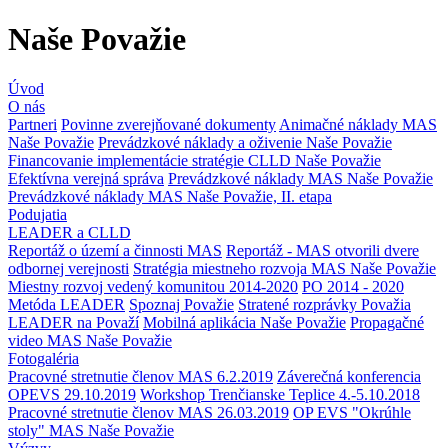
Naše Považie
Úvod
O nás
Partneri
Povinne zverejňované dokumenty
Animačné náklady MAS
Naše Považie
Prevádzkové náklady a oživenie Naše Považie
Financovanie implementácie stratégie CLLD Naše Považie
Efektívna verejná správa
Prevádzkové náklady MAS Naše Považie
Prevádzkové náklady MAS Naše Považie, II. etapa
Podujatia
LEADER a CLLD
Reportáž o území a činnosti MAS
Reportáž - MAS otvorili dvere
odbornej verejnosti
Stratégia miestneho rozvoja MAS Naše Považie
Miestny rozvoj vedený komunitou 2014-2020
PO 2014 - 2020
Metóda LEADER
Spoznaj Považie
Stratené rozprávky Považia
LEADER na Považí
Mobilná aplikácia Naše Považie
Propagačné
video MAS Naše Považie
Fotogaléria
Pracovné stretnutie členov MAS 6.2.2019
Záverečná konferencia
OPEVS 29.10.2019
Workshop Trenčianske Teplice 4.-5.10.2018
Pracovné stretnutie členov MAS 26.03.2019
OP EVS "Okrúhle
stoly" MAS Naše Považie