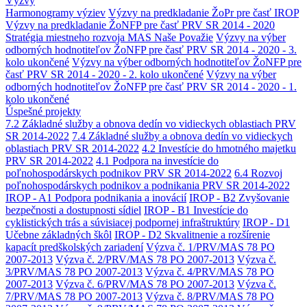
Výzvy
Harmonogramy výziev
Výzvy na predkladanie ŽoPr pre časť IROP
Výzvy na predkladanie ŽoNFP pre časť PRV SR 2014 - 2020
Stratégia miestneho rozvoja MAS Naše Považie
Výzvy na výber
odborných hodnotiteľov ŽoNFP pre časť PRV SR 2014 - 2020 - 3.
kolo ukončené
Výzvy na výber odborných hodnotiteľov ŽoNFP pre
časť PRV SR 2014 - 2020 - 2. kolo ukončené
Výzvy na výber
odborných hodnotiteľov ŽoNFP pre časť PRV SR 2014 - 2020 - 1.
kolo ukončené
Úspešné projekty
7.2 Základné služby a obnova dedín vo vidieckych oblastiach PRV
SR 2014-2022
7.4 Základné služby a obnova dedín vo vidieckych
oblastiach PRV SR 2014-2022
4.2 Investície do hmotného majetku
PRV SR 2014-2022
4.1 Podpora na investície do
poľnohospodárskych podnikov PRV SR 2014-2022
6.4 Rozvoj
poľnohospodárskych podnikov a podnikania PRV SR 2014-2022
IROP - A1 Podpora podnikania a inovácií
IROP - B2 Zvyšovanie
bezpečnosti a dostupnosti sídiel
IROP - B1 Investície do
cyklistických trás a súvisiacej podpornej infraštruktúry
IROP - D1
Učebne základných škôl
IROP - D2 Skvalitnenie a rozšírenie
kapacít predškolských zariadení
Výzva č. 1/PRV/MAS 78 PO
2007-2013
Výzva č. 2/PRV/MAS 78 PO 2007-2013
Výzva č.
3/PRV/MAS 78 PO 2007-2013
Výzva č. 4/PRV/MAS 78 PO
2007-2013
Výzva č. 6/PRV/MAS 78 PO 2007-2013
Výzva č.
7/PRV/MAS 78 PO 2007-2013
Výzva č. 8/PRV/MAS 78 PO