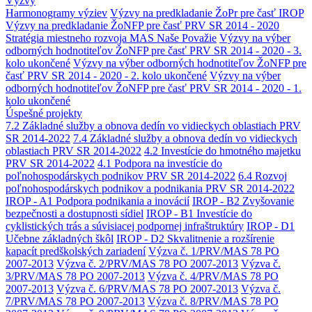
Výzvy
Harmonogramy výziev
Výzvy na predkladanie ŽoPr pre časť IROP
Výzvy na predkladanie ŽoNFP pre časť PRV SR 2014 - 2020
Stratégia miestneho rozvoja MAS Naše Považie
Výzvy na výber
odborných hodnotiteľov ŽoNFP pre časť PRV SR 2014 - 2020 - 3.
kolo ukončené
Výzvy na výber odborných hodnotiteľov ŽoNFP pre
časť PRV SR 2014 - 2020 - 2. kolo ukončené
Výzvy na výber
odborných hodnotiteľov ŽoNFP pre časť PRV SR 2014 - 2020 - 1.
kolo ukončené
Úspešné projekty
7.2 Základné služby a obnova dedín vo vidieckych oblastiach PRV
SR 2014-2022
7.4 Základné služby a obnova dedín vo vidieckych
oblastiach PRV SR 2014-2022
4.2 Investície do hmotného majetku
PRV SR 2014-2022
4.1 Podpora na investície do
poľnohospodárskych podnikov PRV SR 2014-2022
6.4 Rozvoj
poľnohospodárskych podnikov a podnikania PRV SR 2014-2022
IROP - A1 Podpora podnikania a inovácií
IROP - B2 Zvyšovanie
bezpečnosti a dostupnosti sídiel
IROP - B1 Investície do
cyklistických trás a súvisiacej podpornej infraštruktúry
IROP - D1
Učebne základných škôl
IROP - D2 Skvalitnenie a rozšírenie
kapacít predškolských zariadení
Výzva č. 1/PRV/MAS 78 PO
2007-2013
Výzva č. 2/PRV/MAS 78 PO 2007-2013
Výzva č.
3/PRV/MAS 78 PO 2007-2013
Výzva č. 4/PRV/MAS 78 PO
2007-2013
Výzva č. 6/PRV/MAS 78 PO 2007-2013
Výzva č.
7/PRV/MAS 78 PO 2007-2013
Výzva č. 8/PRV/MAS 78 PO