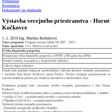
Prihlásenie
Registrácia
Dokumenty na stiahnutie
Výstavba verejného priestranstva - Horné
Kočkovce
1. 2. 2019
Ing. Martina Bednárová
Názov programu:
Program rozvoja vidieka SR 2007 – 2013
Názov opatrenia:
3.4.2. Obnova a rozvoj obcí
Výška finančného príspevku
Požadovaná výška finančného príspevku z EPFRV a ŠR spolu (bez DPH)
Ostatné výdavky na projekt (t.j. neoprávnené výdavky)
Celkový objem výdavkov
Projekt bolo potrebné realizovať predovšetkým z dôvodu absencie verejného priestranstva
v mestskej časti Horné Kočkovce mesta Púchov. Novým verejným priestranstvom sa
vytvoril atraktívny priestor pre všetkých obyvateľov a návštevníkov obce.
Predmetom projektu bolo vytvorenie nového verejného priestranstva v obci Horné
Kočkovce.
Súčasťou bola výsadba krovinnej zelene a osadenie prvkov drobnej architektúry v skladbe:
• Lavička (11 ks) – z pozinkovaných profilov s dreveným sedením
• Odpadkový kôš (6 ks) – z pozinkovaných profilov
Technické riešenie verejného priestranstva:
- Demontáž existujúceho asfaltového chodníka
- Demontáž cestného obrubníka – vrátane odfrézovania komunikácie