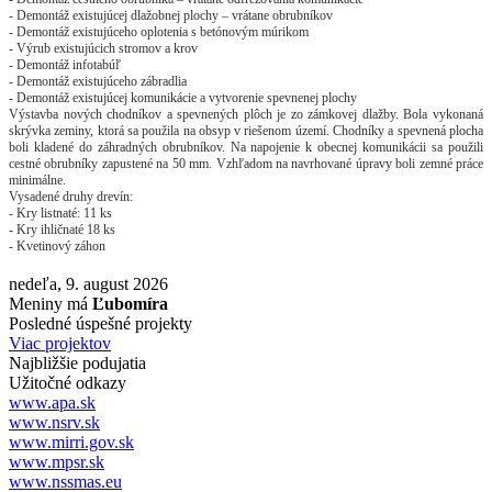
- Demontáž existujúcej dlažobnej plochy – vrátane obrubníkov
- Demontáž existujúceho oplotenia s betónovým múrikom
- Výrub existujúcich stromov a krov
- Demontáž infotabúľ
- Demontáž existujúceho zábradlia
- Demontáž existujúcej komunikácie a vytvorenie spevnenej plochy
Výstavba nových chodníkov a spevnených plôch je zo zámkovej dlažby. Bola vykonaná
skrývka zeminy, ktorá sa použila na obsyp v riešenom území. Chodníky a spevnená plocha
boli kladené do záhradných obrubníkov. Na napojenie k obecnej komunikácii sa použili
cestné obrubníky zapustené na 50 mm. Vzhľadom na navrhované úpravy boli zemné práce
minimálne.
Vysadené druhy drevín:
- Kry listnaté: 11 ks
- Kry ihličnaté 18 ks
- Kvetinový záhon
nedeľa, 9. august 2026
Meniny má
Ľubomíra
Posledné úspešné projekty
Viac projektov
Najbližšie podujatia
Užitočné odkazy
www.apa.sk
www.nsrv.sk
www.mirri.gov.sk
www.mpsr.sk
www.nssmas.eu