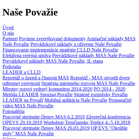
Naše Považie
Úvod
O nás
Partneri
Povinne zverejňované dokumenty
Animačné náklady MAS
Naše Považie
Prevádzkové náklady a oživenie Naše Považie
Financovanie implementácie stratégie CLLD Naše Považie
Efektívna verejná správa
Prevádzkové náklady MAS Naše Považie
Prevádzkové náklady MAS Naše Považie, II. etapa
Podujatia
LEADER a CLLD
Reportáž o území a činnosti MAS
Reportáž - MAS otvorili dvere
odbornej verejnosti
Stratégia miestneho rozvoja MAS Naše Považie
Miestny rozvoj vedený komunitou 2014-2020
PO 2014 - 2020
Metóda LEADER
Spoznaj Považie
Stratené rozprávky Považia
LEADER na Považí
Mobilná aplikácia Naše Považie
Propagačné
video MAS Naše Považie
Fotogaléria
Pracovné stretnutie členov MAS 6.2.2019
Záverečná konferencia
OPEVS 29.10.2019
Workshop Trenčianske Teplice 4.-5.10.2018
Pracovné stretnutie členov MAS 26.03.2019
OP EVS "Okrúhle
stoly" MAS Naše Považie