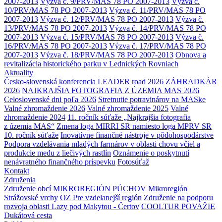
2007-2013
Výzva č. 9/PRV/MAS 78 PO 2007-2013
Výzva č.
10/PRV/MAS 78 PO 2007-2013
Výzva č. 11/PRV/MAS 78 PO
2007-2013
Výzva č. 12/PRV/MAS 78 PO 2007-2013
Výzva č.
13/PRV/MAS 78 PO 2007-2013
Výzva č. 14/PRV/MAS 78 PO
2007-2013
Výzva č. 15/PRV/MAS 78 PO 2007-2013
Výzva č.
16/PRV/MAS 78 PO 2007-2013
Výzva č. 17/PRV/MAS 78 PO
2007-2013
Výzva č. 18/PRV/MAS 78 PO 2007-2013
Obnova a
revitalizácia historického parku v Lednických Rovniach
Aktuality
Česko-slovenská konferencia LEADER road 2026
ZÁHRADKÁR
2026
NAJKRAJŠIA FOTOGRAFIA Z ÚZEMIA MAS 2026
Celoslovenské dni poľa 2026
Stretnutie potravinárov na MASke
Valné zhromaždenie 2026
Valné zhromaždenie 2025
Valné
zhromaždenie 2024
11. ročník súťaže „Najkrajšia fotografia
z územia MAS“
Zmena loga MIRRI SR namiesto loga MPRV SR
10. ročník súťaže
Inovatívne finančné nástroje v pôdohospodárstve
Podpora vzdelávania mladých farmárov v oblasti chovu včiel a
produkcie medu z liečivých rastlín
Oznámenie o poskytnutí
nenávratného finančného príspevku
Fotosúťaž
Kontakt
Združenia
Združenie obcí MIKROREGIÓN PÚCHOV
Mikroregión
Strážovské vrchy
OZ Pre vzdelanejší región
Združenie na podporu
rozvoja oblasti Lazy pod Makytou - Čertov
COOLTUR POVAŽIE
Dukátová cesta