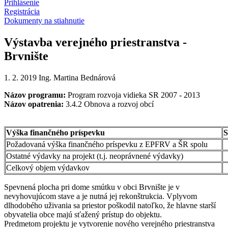
Prihlásenie
Registrácia
Dokumenty na stiahnutie
Výstavba verejného priestranstva -
Brvnište
1. 2. 2019
Ing. Martina Bednárová
Názov programu:
Program rozvoja vidieka SR 2007 - 2013
Názov opatrenia:
3.4.2 Obnova a rozvoj obcí
Výška finančného príspevku
S
Požadovaná výška finančného príspevku z EPFRV a ŠR spolu
Ostatné výdavky na projekt (t.j. neoprávnené výdavky)
Celkový objem výdavkov
Spevnená plocha pri dome smútku v obci Brvnište je v
nevyhovujúcom stave a je nutná jej rekonštrukcia. Vplyvom
dlhodobého uživania sa priestor poškodil natoľko, že hlavne starší
obyvatelia obce majú sťažený prístup do objektu.
Predmetom projektu je vytvorenie nového verejného priestranstva