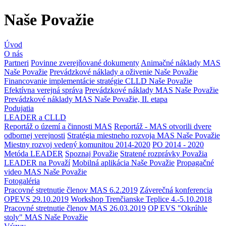
Naše Považie
Úvod
O nás
Partneri
Povinne zverejňované dokumenty
Animačné náklady MAS
Naše Považie
Prevádzkové náklady a oživenie Naše Považie
Financovanie implementácie stratégie CLLD Naše Považie
Efektívna verejná správa
Prevádzkové náklady MAS Naše Považie
Prevádzkové náklady MAS Naše Považie, II. etapa
Podujatia
LEADER a CLLD
Reportáž o území a činnosti MAS
Reportáž - MAS otvorili dvere
odbornej verejnosti
Stratégia miestneho rozvoja MAS Naše Považie
Miestny rozvoj vedený komunitou 2014-2020
PO 2014 - 2020
Metóda LEADER
Spoznaj Považie
Stratené rozprávky Považia
LEADER na Považí
Mobilná aplikácia Naše Považie
Propagačné
video MAS Naše Považie
Fotogaléria
Pracovné stretnutie členov MAS 6.2.2019
Záverečná konferencia
OPEVS 29.10.2019
Workshop Trenčianske Teplice 4.-5.10.2018
Pracovné stretnutie členov MAS 26.03.2019
OP EVS "Okrúhle
stoly" MAS Naše Považie