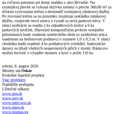
na voľnom priestore pri dome smútku v obci Brvnište. Na
existujúcej ploche sa vykoná skrývka zeminy o ploche 360,00 m² za
účelom vyrovnania terénu a demontáž existujúcej zámkovej dlažby.
Po zrovnaní terénu sa na pozemku zrealizuje pokládka zámkovej
dlažby, rozprestie nová ornica a vysadí sa nová parková tráva. V
rámci realizácie sa osadia 2 ks odpadkových košov a 6 ks
parkových lavičiek. Hlavným kompozičným prvkom verejného
priestranstva bude osadenie umeleckého diela so symbolom srdca,
osadenom na betónovom podstavci o rozmere 1,0 x 0,5 m. V rámci
chodníka budú osadené 4 ks podlahových svietidiel. Sadovnícke
úpravy sa týkali všetkých nespevnených plôch v území. Rámcovo
možno hovoriť o výsadbe stromov a krov v počte 110 ks.
sobota, 8. august 2026
Meniny má
Oskár
Posledné úspešné projekty
Viac projektov
Najbližšie podujatia
Užitočné odkazy
www.apa.sk
www.nsrv.sk
www.mirri.gov.sk
www.mpsr.sk
www.nssmas.eu