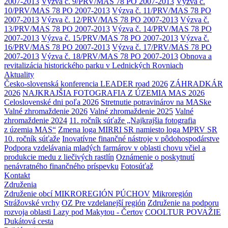
2007-2013
Výzva č. 9/PRV/MAS 78 PO 2007-2013
Výzva č.
10/PRV/MAS 78 PO 2007-2013
Výzva č. 11/PRV/MAS 78 PO
2007-2013
Výzva č. 12/PRV/MAS 78 PO 2007-2013
Výzva č.
13/PRV/MAS 78 PO 2007-2013
Výzva č. 14/PRV/MAS 78 PO
2007-2013
Výzva č. 15/PRV/MAS 78 PO 2007-2013
Výzva č.
16/PRV/MAS 78 PO 2007-2013
Výzva č. 17/PRV/MAS 78 PO
2007-2013
Výzva č. 18/PRV/MAS 78 PO 2007-2013
Obnova a
revitalizácia historického parku v Lednických Rovniach
Aktuality
Česko-slovenská konferencia LEADER road 2026
ZÁHRADKÁR
2026
NAJKRAJŠIA FOTOGRAFIA Z ÚZEMIA MAS 2026
Celoslovenské dni poľa 2026
Stretnutie potravinárov na MASke
Valné zhromaždenie 2026
Valné zhromaždenie 2025
Valné
zhromaždenie 2024
11. ročník súťaže „Najkrajšia fotografia
z územia MAS“
Zmena loga MIRRI SR namiesto loga MPRV SR
10. ročník súťaže
Inovatívne finančné nástroje v pôdohospodárstve
Podpora vzdelávania mladých farmárov v oblasti chovu včiel a
produkcie medu z liečivých rastlín
Oznámenie o poskytnutí
nenávratného finančného príspevku
Fotosúťaž
Kontakt
Združenia
Združenie obcí MIKROREGIÓN PÚCHOV
Mikroregión
Strážovské vrchy
OZ Pre vzdelanejší región
Združenie na podporu
rozvoja oblasti Lazy pod Makytou - Čertov
COOLTUR POVAŽIE
Dukátová cesta