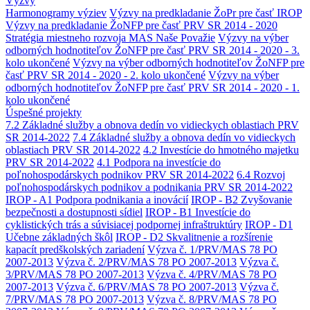
Výzvy
Harmonogramy výziev
Výzvy na predkladanie ŽoPr pre časť IROP
Výzvy na predkladanie ŽoNFP pre časť PRV SR 2014 - 2020
Stratégia miestneho rozvoja MAS Naše Považie
Výzvy na výber
odborných hodnotiteľov ŽoNFP pre časť PRV SR 2014 - 2020 - 3.
kolo ukončené
Výzvy na výber odborných hodnotiteľov ŽoNFP pre
časť PRV SR 2014 - 2020 - 2. kolo ukončené
Výzvy na výber
odborných hodnotiteľov ŽoNFP pre časť PRV SR 2014 - 2020 - 1.
kolo ukončené
Úspešné projekty
7.2 Základné služby a obnova dedín vo vidieckych oblastiach PRV
SR 2014-2022
7.4 Základné služby a obnova dedín vo vidieckych
oblastiach PRV SR 2014-2022
4.2 Investície do hmotného majetku
PRV SR 2014-2022
4.1 Podpora na investície do
poľnohospodárskych podnikov PRV SR 2014-2022
6.4 Rozvoj
poľnohospodárskych podnikov a podnikania PRV SR 2014-2022
IROP - A1 Podpora podnikania a inovácií
IROP - B2 Zvyšovanie
bezpečnosti a dostupnosti sídiel
IROP - B1 Investície do
cyklistických trás a súvisiacej podpornej infraštruktúry
IROP - D1
Učebne základných škôl
IROP - D2 Skvalitnenie a rozšírenie
kapacít predškolských zariadení
Výzva č. 1/PRV/MAS 78 PO
2007-2013
Výzva č. 2/PRV/MAS 78 PO 2007-2013
Výzva č.
3/PRV/MAS 78 PO 2007-2013
Výzva č. 4/PRV/MAS 78 PO
2007-2013
Výzva č. 6/PRV/MAS 78 PO 2007-2013
Výzva č.
7/PRV/MAS 78 PO 2007-2013
Výzva č. 8/PRV/MAS 78 PO